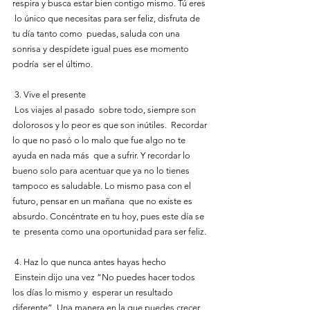
respira y busca estar bien contigo mismo. Tú eres 
 lo único que necesitas para ser feliz, disfruta de 
tu día tanto como  puedas, saluda con una 
sonrisa y despídete igual pues ese momento 
podría  ser el último.
 3. Vive el presente
 Los viajes al pasado  sobre todo, siempre son 
dolorosos y lo peor es que son inútiles.  Recordar 
lo que no pasó o lo malo que fue algo no te 
ayuda en nada más  que a sufrir. Y recordar lo 
bueno solo para acentuar que ya no lo tienes  
tampoco es saludable. Lo mismo pasa con el 
futuro, pensar en un mañana  que no existe es 
absurdo. Concéntrate en tu hoy, pues este día se 
te  presenta como una oportunidad para ser feliz.
 4. Haz lo que nunca antes hayas hecho
 Einstein dijo una vez “No puedes hacer todos 
los días lo mismo y  esperar un resultado 
diferente”. Una manera en la que puedes crecer,  