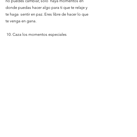
no puedes cambiar, solo  haya momentos en 
donde puedas hacer algo para ti que te relaje y 
te haga  sentir en paz. Eres libre de hacer lo que 
te venga en gana.
 10. Caza los momentos especiales
  Muchos de los grandes momentos de tu vida 
llegarán por sí solos pero  otros tendrás que salir 
a buscarlos. Y mientras más momentos 
agradables  busques, más encontrarás.