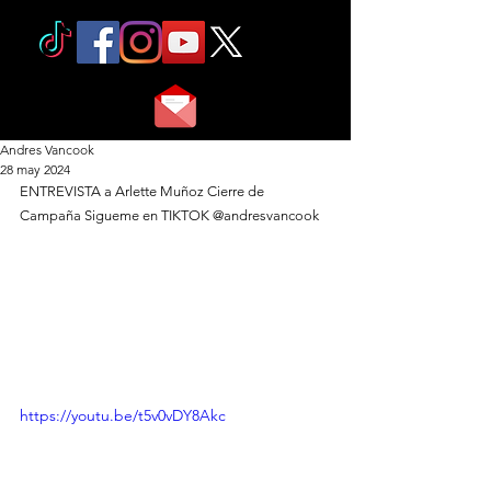
Andres Vancook
28 may 2024
ENTREVISTA a Arlette Muñoz Cierre de 
Campaña Sigueme en TIKTOK @andresvancook
https://youtu.be/t5v0vDY8Akc