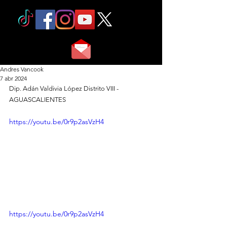
Andres Vancook
7 abr 2024
Dip. Adán Valdivia López Distrito VIII - 
AGUASCALIENTES
https://youtu.be/0r9p2asVzH4
https://youtu.be/0r9p2asVzH4