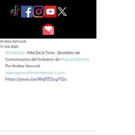
Andres Vancook
17 feb 2025
#Entrevista
 - Kike De la Torre - Secretario de 
Comunicación del Gobierno de 
#AguasCalientes
Por Andres Vancook 
www.aguascalientesdemexico.com
https://youtu.be/WqPZQcgYQic