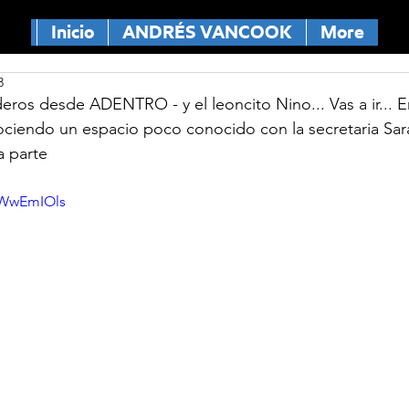
Inicio
ANDRÉS VANCOOK
More
3
ros desde ADENTRO - y el leoncito Nino... Vas a ir... E
ciendo un espacio poco conocido con la secretaria Sara
a parte
OWwEmIOls