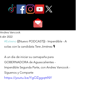
Andres Vancook
6 abr 2022
#Estreno
 (((Nuevo PODCAST))) - Imperdible - A 
solas con la candidata Tere Jiménez 🎙
A un dia de iniciar su camapaña para 
GOBERNADORA de Aguascalientes - 
Imperdible Segunda Parte, con Andres Vancook - 
Siguenos y Comparte
https://youtu.be/YgOZggqttNY