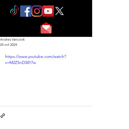
Andres Vancook
24 oct 2024
https://www.youtube.com/watch?
v=M2ZSnD34Y7w