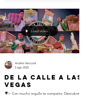
Load video
Andres Vancook
5 ago 2025
DE LA CALLE A LAS
VEGAS
🎥✨ Con mucho orgullo te comparto. Descubre la
historia REAL que está inspirando a todo
#Aguascalientes 🇲🇽. Este mini documental te...