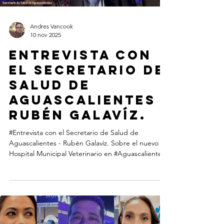
Andres Vancook
10 nov 2025
Entrevista con
el Secretario de
Salud de
Aguascalientes -
Rubén Galavíz.
#Entrevista con el Secretario de Salud de
Aguascalientes - Rubén Galavíz. Sobre el nuevo
Hospital Municipal Veterinario en #Aguascalientes
📍 Encuéntralo en: José María Chávez s/n, Prados
de Villa Asunción, frente al Parque Rodolfo
Landeros. Por Andres Vancook
www.AguascalientesdeMexico.com