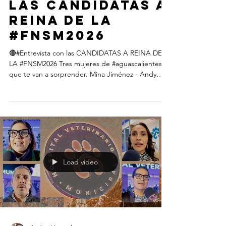
las CANDIDATAS A
REINA DE LA
#FNSM2026
🔴#Entrevista con las CANDIDATAS A REINA DE
LA #FNSM2026 Tres mujeres de #aguascalientes
que te van a sorprender. Mina Jiménez - Andy
Díaz - Alexa González Inicia el conteo para la Feria
Nacional de San Marcos 2026🥰 Por Andres
Vancook www.AguascalientesdeMexico.com
Load video