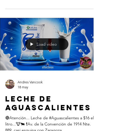
#aguascalientes #Tecnología #Información
#monitoreo #turismo #Municipio
Load video
Andres Vancook
18 may
Leche de
Aguascalientes
🔴Atención... Leche de #Aguascalientes a $16 el
litro...🐮🐄 ❗️Av. de la Convención de 1914 Nte.
889, casi esquina con Zaragoza