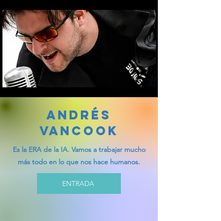
ANDRÉS
VANCOOK
Es la ERA de la IA. Vamos a trabajar mucho
más todo en lo que nos hace humanos.
ENTRADA