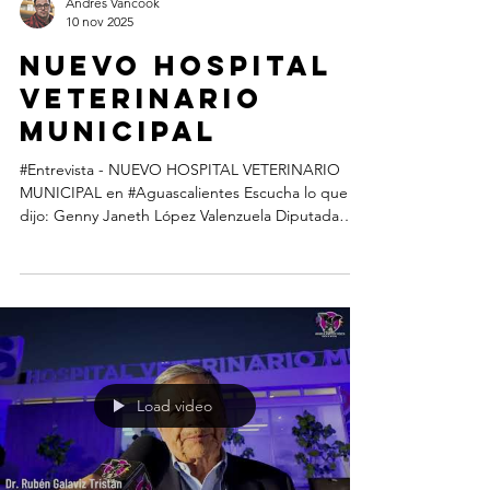
Andres Vancook
10 nov 2025
NUEVO HOSPITAL
VETERINARIO
MUNICIPAL
#Entrevista - NUEVO HOSPITAL VETERINARIO
MUNICIPAL en #Aguascalientes Escucha lo que
dijo: Genny Janeth López Valenzuela Diputada
local Aguascalientes Carlos Ernesto España
Martínez Servicios Públicos del Municipio de
Aguascalientes María Teresa Rendón Esquivel
Coordinadora General de Salud del Municipio de
Aguascalientes *Quique Galo Secretario del
Ayuntamiento y Director General de Gobierno en
Municipio de Aguascalientes Por Andres Vancook
www.AguascalientesdeMexico.com ®
Load video