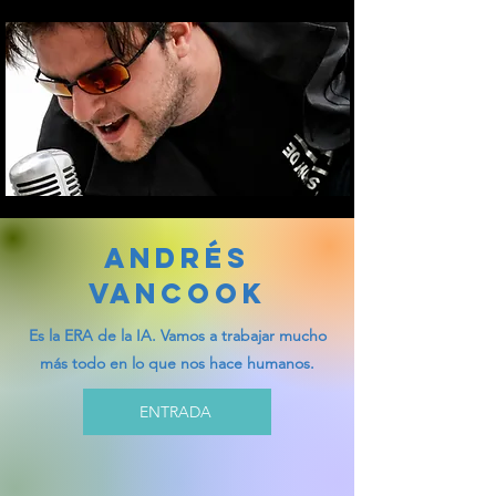
ANDRÉS
VANCOOK
Es la ERA de la IA. Vamos a trabajar mucho
más todo en lo que nos hace humanos.
ENTRADA