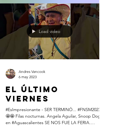
Load video
Andres Vancook
6 may 2023
EL ÚLTIMO
VIERNES
#EsImpresionante - SER TERMINÓ... #FNSM2023🤩
🤩🤩 Filas nocturnas. Angela Aguilar, Snoop Dog
en #Aguascalientes SE NOS FUE LA FERIA.
PERO...