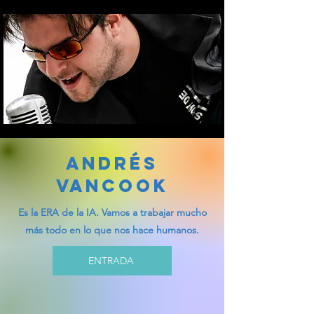
ANDRÉS
VANCOOK
Es la ERA de la IA. Vamos a trabajar mucho
más todo en lo que nos hace humanos.
ENTRADA