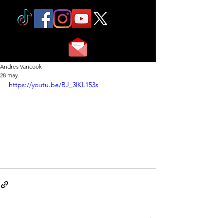
Andres Vancook
28 may
https://youtu.be/BJ_3lKL153s