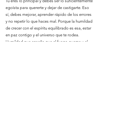
Tú eres lo principal y debes ser lo suficientemente 
egoísta para quererte y dejar de castigarte. Eso 
sí, debes mejorar, aprender rápido de los errores 
y no repetir lo que haces mal. Porque la humildad 
de crecer con el espíritu equilibrado es esa, estar 
en paz contigo y el universo que te rodea. 
Humildad que enseña que el fuego quema y el 
hielo da frio.
Un buen arreglo antes que una pleito, una 
disculpa sincera en su debido momento, 
aprender a perder cuando hay que perder es 
ganar.